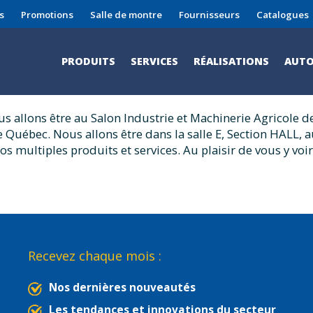
s
Promotions
Salle de montre
Fournisseurs
Catalogues
lon Industrie et Machin
PRODUITS
SERVICES
RÉALISATIONS
AUTO
us allons être au Salon Industrie et Machinerie Agricole d
 Québec. Nous allons être dans la salle E, Section HALL, 
 multiples produits et services. Au plaisir de vous y voir
Recevez chaque mois :
Nos dernières nouveautés
Les tendances et innovations du secteur