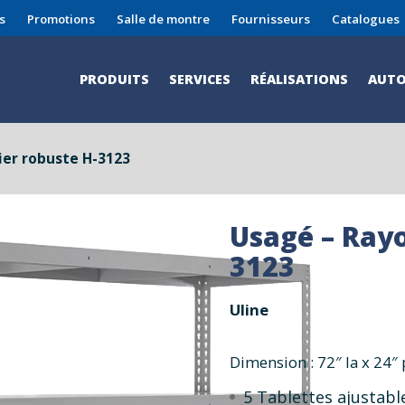
s
Promotions
Salle de montre
Fournisseurs
Catalogues
PRODUITS
SERVICES
RÉALISATIONS
AUTO
ier robuste H-3123
Usagé – Rayo
3123
Uline
Dimension : 72″ la x 24″ 
5 Tablettes ajustabl