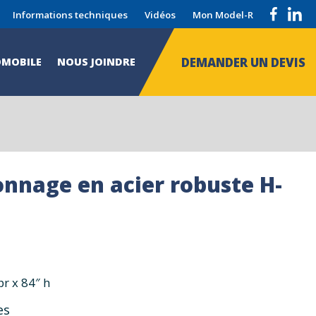
Informations techniques
Vidéos
Mon Model-R
DEMANDER UN DEVIS
MOBILE
NOUS JOINDRE
nnage en acier robuste H-
pr x 84″ h
es