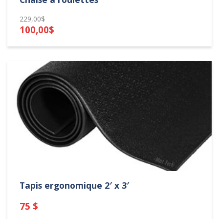
229,00$
100,00$
Tapis ergonomique 2′ x 3′
75 $