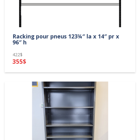
Racking pour pneus 123¾″ la x 14″ pr x
96″ h
422$
355$