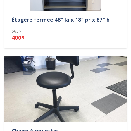
Étagère fermée 48″ la x 18″ pr x 87″ h
565$
400$
Chaise à roulettes