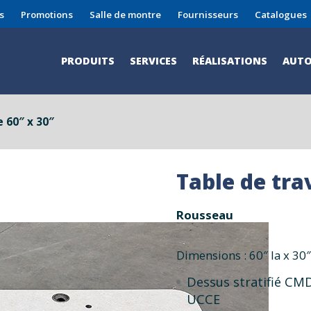
s
Promotions
Salle de montre
Fournisseurs
Catalogues
PRODUITS
SERVICES
RÉALISATIONS
AUTO
e 60″ x 30″
Table de tra
Rousseau
Dimensions : 60″ la x 30″
Dessus stratifié CM
UCCE