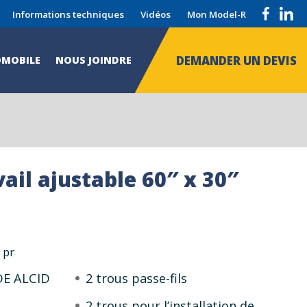
Informations techniques
Vidéos
Mon Model-R
DEMANDER UN DEVIS
MOBILE
NOUS JOINDRE
vail ajustable 60″ x 30″
 pr
DE ALCID
2 trous passe-fils
2 trous pour l’installation de