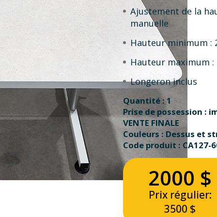
Ajustement de la ha
manuelle
Hauteur minimum : 
Hauteur maximum : 
Longeron inclus
Quantité : 1
Prise de possession : 
VENTE FINALE
Couleurs : Dessus et st
Code produit : CA127-
2000 $
Prix régulier:
3500 $