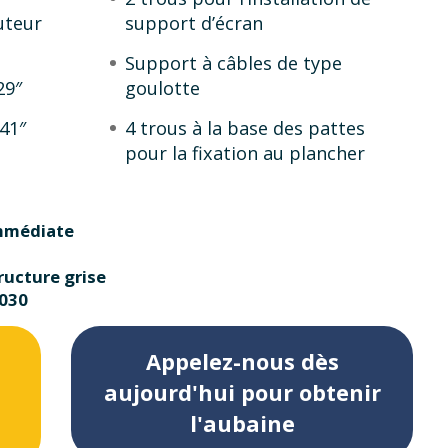
uteur
support d’écran
Support à câbles de type
29″
goulotte
41″
4 trous à la base des pattes
pour la fixation au plancher
immédiate
ructure grise
6030
Appelez-nous dès
aujourd'hui pour obtenir
l'aubaine